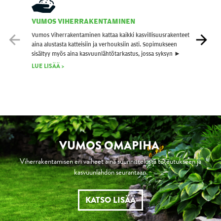
VUMOS
VIHERRAKENTAMINEN
VUM
Vumos Viherrakentaminen kattaa kaikki kasvillisuusrakenteet
Vumok
aina alustasta katteisiin ja verhouksiin asti. Sopimukseen
kaivuu
sisältyy myös aina kasvuunlähtötarkastus, jossa syksyn ►
kaivo
toteu
LUE LISÄÄ >
LUE L
VUMOS OMAPIHA
Viherrakentamisen eri vaiheet aina suunnittelusta toteutukseen ja
kasvuunlähdön seurantaan.
KATSO LISÄÄ