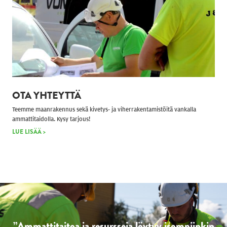
OTA YHTEYTTÄ
Teemme maanrakennus sekä kivetys- ja viherrakentamistöitä vankalla
ammattitaidolla. Kysy tarjous!
LUE LISÄÄ >
”Ammattitaitoa
ja resursseja löytyy isompiinkin