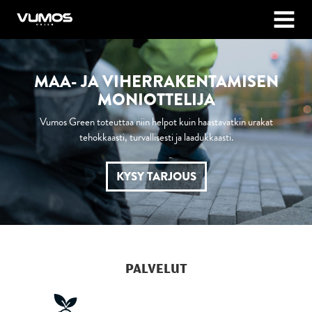
Vumos Green
MENU
MAA- JA
VIHERRAKENTAMISEN
MONIOTTELIJA
Vumos Green toteuttaa niin helpot kuin haastavatkin urakat
tehokkaasti, turvallisesti ja laadukkaasti.
KYSY TARJOUS
PALVELUT