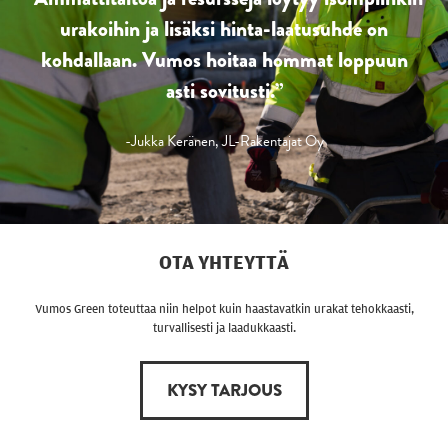
urakoihin ja lisäksi
hinta-laatusuhde
on
kohdallaan. Vumos hoitaa hommat loppuun
asti sovitusti.”
-Jukka Keränen, JL-Rakentajat Oy
OTA YHTEYTTÄ
Vumos Green toteuttaa niin helpot kuin haastavatkin urakat tehokkaasti,
turvallisesti ja laadukkaasti.
KYSY TARJOUS