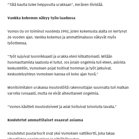
”Tätä kautta tulee helppoutta urakkaan”, Keränen tiivistää.
Vankka kokemus näkyy työn laadussa
Vumos Oy on toiminut vuodesta 1992, joten kokemusta alalta on kertynyt
26 vuoden ajan. Vankka kokemus ja ammattimaisuus näkyvät myös
työotteessa.
”Työt sujuivat luonnikkaasti ja urakka eteni kitkattomasti. Mitään
huomauttamista laadusta ei tullut. Jos jotain ongelmia tuli eteen, asioista
keskusteltiin, Vumoksen pojat hoitivat homman ja työt jatkuivat.
Keskusteluyhteys Vumoksen kanssa oli koko ajan hyvä.”
Monitoimitalon urakassa muutostöitä rakennuttajan suunnalta tuli matkan
varrella runsaasti, mutta ne eivät aiheuttaneet ongelmia.
”Vumos käsitteli muutostoiveet ja asiat hoituivat toivotulla tavalla.”
Koulutetut ammattilaiset osaavat asiansa
Koulutetut puutarhurit ovat yksi Vumoksen valttikortti, joka takaa