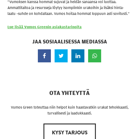
”Vumoksen kanssa hommat sujuvat ja heidän sanaansa voi luottaa.
Ammattitaitoa ja resursseja löytyy isompiinkin urakoihin ja lisäksi hinta-
laatu –suhde on kohdallaan. Vumos hoitaa hommat loppuun asti sovitusti.”
Lue lisää Vumos Greenin asiakastarinoita
JAA SOSIAALISESSA MEDIASSA
Jaa Facebookissa
Jaa Twitterissä
Jaa LinkedInissä
Jaa WhatsAppissa
OTA YHTEYTTÄ
Vumos Green toteuttaa niin helpot kuin haastavatkin urakat tehokkaasti,
turvallisesti ja laadukkaasti.
KYSY TARJOUS