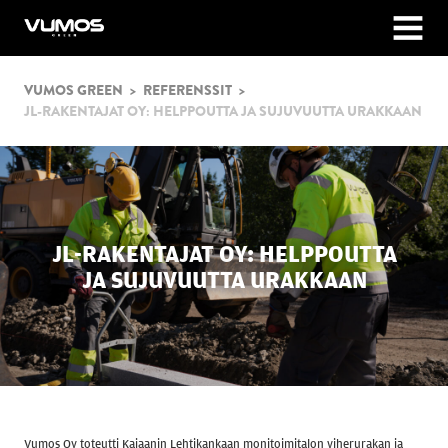
Vumos Green
MENU
VUMOS GREEN
REFERENSSIT
JL-RAKENTAJAT OY: HELPPOUTTA JA SUJUVUUTTA URAKKAAN
JL-RAKENTAJAT
OY: HELPPOUTTA
JA SUJUVUUTTA URAKKAAN
Vumos Oy toteutti Kajaanin Lehtikankaan monitoimitalon viherurakan ja