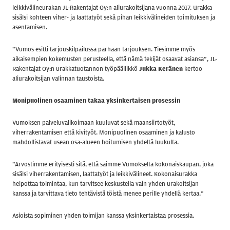
leikkivälineurakan JL-Rakentajat Oy:n aliurakoitsijana vuonna 2017. Urakka
sisälsi kohteen viher- ja laattatyöt sekä pihan leikkivälineiden toimituksen ja
asentamisen.
”Vumos esitti tarjouskilpailussa parhaan tarjouksen. Tiesimme myös
aikaisempien kokemusten perusteella, että nämä tekijät osaavat asiansa”, JL-
Rakentajat Oy:n urakkatuotannon työpäällikkö
Jukka Keränen
kertoo
aliurakoitsijan valinnan taustoista.
Monipuolinen osaaminen takaa yksinkertaisen prosessin
Vumoksen palveluvalikoimaan kuuluvat sekä maansiirtotyöt,
viherrakentamisen että kivityöt. Monipuolinen osaaminen ja kalusto
mahdollistavat usean osa-alueen hoitumisen yhdeltä luukulta.
”Arvostimme erityisesti sitä, että saimme Vumokselta kokonaiskaupan, joka
sisälsi viherrakentamisen, laattatyöt ja leikkivälineet. Kokonaisurakka
helpottaa toimintaa, kun tarvitsee keskustella vain yhden urakoitsijan
kanssa ja tarvittava tieto tehtävistä töistä menee perille yhdellä kertaa.”
Asioista sopiminen yhden toimijan kanssa yksinkertaistaa prosessia.