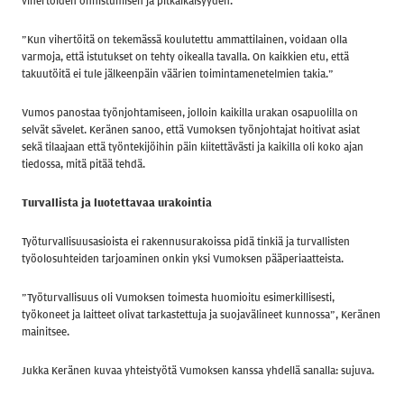
vihertöiden onnistumisen ja pitkäikäisyyden.
”Kun vihertöitä on tekemässä koulutettu ammattilainen, voidaan olla
varmoja, että istutukset on tehty oikealla tavalla. On kaikkien etu, että
takuutöitä ei tule jälkeenpäin väärien toimintamenetelmien takia.”
Vumos panostaa työnjohtamiseen, jolloin kaikilla urakan osapuolilla on
selvät sävelet. Keränen sanoo, että Vumoksen työnjohtajat hoitivat asiat
sekä tilaajaan että työntekijöihin päin kiitettävästi ja kaikilla oli koko ajan
tiedossa, mitä pitää tehdä.
Turvallista ja luotettavaa urakointia
Työturvallisuusasioista ei rakennusurakoissa pidä tinkiä ja turvallisten
työolosuhteiden tarjoaminen onkin yksi Vumoksen pääperiaatteista.
”Työturvallisuus oli Vumoksen toimesta huomioitu esimerkillisesti,
työkoneet ja laitteet olivat tarkastettuja ja suojavälineet kunnossa”, Keränen
mainitsee.
Jukka Keränen kuvaa yhteistyötä Vumoksen kanssa yhdellä sanalla: sujuva.